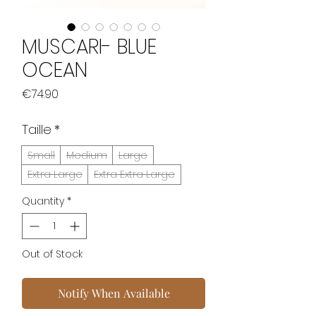
MUSCARI- BLUE
OCEAN
Price
€74.90
Taille
*
Small
Medium
Large
Extra Large
Extra Extra Large
Quantity
*
Out of Stock
Notify When Available