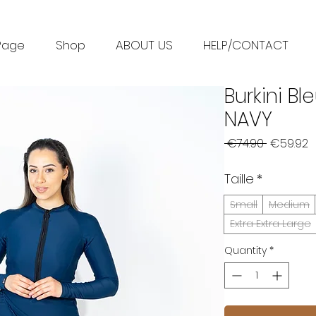
Page
Shop
ABOUT US
HELP/CONTACT
Burkini Bl
NAVY
Regular
S
 €74.90 
€59.92
Price
P
Taille
*
Small
Medium
Extra Extra Large
Quantity
*