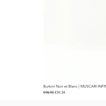
Burkini Noir et Blanc | MUSCARI INFI
Regular Price
Sale Price
€98.90
€59.34