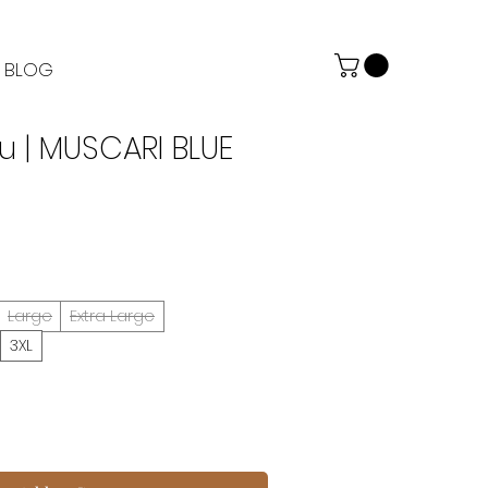
BLOG
eu | MUSCARI BLUE
ale
rice
Large
Extra Large
3XL