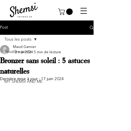
Post
Tous les posts
Maud Garnier
Tous les posts
12 mai 2024
5 min de lecture
Bronzer sans soleil : 5 astuces
VOYAGE
naturelles
SELFCARE
Dernière mise à jour :
17 juin 2024
MY SHEMSI AND ME