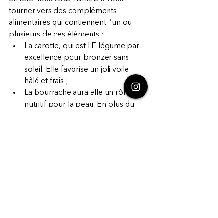
tourner vers des compléments 
alimentaires qui contiennent l’un ou 
plusieurs de ces éléments : 
La carotte, qui est LE légume par 
excellence pour bronzer sans 
soleil. Elle favorise un joli voile 
hâlé et frais ;
La bourrache aura elle un rôle 
nutritif pour la peau. En plus du 
bêta-carotène on retrouve du 
lycopène et de la vitamine B3. 
Cette association stimule la 
production de mélanine ;
L’acérola, qui en plus de stimuler 
la carnation de la peau, va lutter 
contre son vieillissement grâce à la 
vitamine C qu’elle contient.