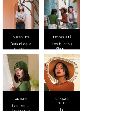
DURABILITÉ
MODERNITÉ
Burkini de la
Les burkinis
marque
Shemsi
Shemsi
Swimwear
Swimwear.
se
Collection
distinguent
Atlas
par leur
Summer
modernité
2024
ANTI-UV
SÉCHAGE
RAPIDE
Les tissus
La
des burkinis
technologie
Shemsi