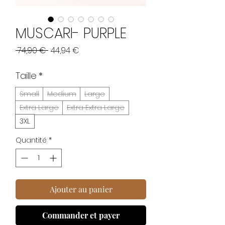
MUSCARI- PURPLE
Prix
Prix
 74,90 € 
44,94 €
original
promotionnel
Taille
*
Small
Medium
Large
Extra Large
Extra Extra Large
3XL
Quantité
*
Ajouter au panier
Commander et payer