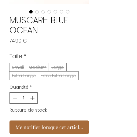
MUSCARI- BLUE
OCEAN
Prix
74,90 €
Taille
*
Small
Medium
Large
Extra Large
Extra Extra Large
Quantité
*
Rupture de stock
Me notifier lorsque cet article est disponible