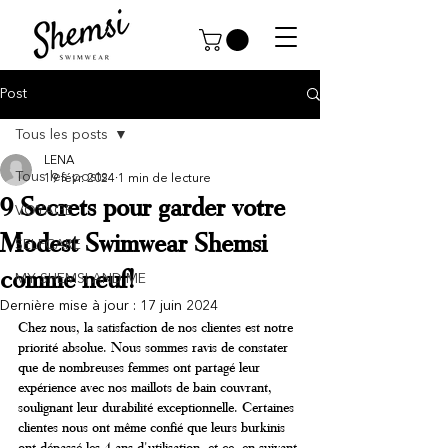
Post
Tous les posts
LENA
Tous les posts
19 févr. 2024
1 min de lecture
9 Secrets pour garder votre
VOYAGE
Modest Swimwear Shemsi
SELFCARE
comme neuf!
MY SHEMSI AND ME
Dernière mise à jour :
17 juin 2024
Chez nous, la satisfaction de nos clientes est notre 
priorité absolue. Nous sommes ravis de constater 
que de nombreuses femmes ont partagé leur 
expérience avec nos maillots de bain couvrant, 
soulignant leur durabilité exceptionnelle. Certaines 
clientes nous ont même confié que leurs burkinis 
ont dépassé les 4 ans d'utilisation, et ce, en suivant 